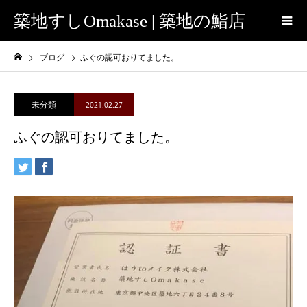
築地すしOmakase | 築地の鮨店
ブログ
ふぐの認可おりてました。
未分類
2021.02.27
ふぐの認可おりてました。