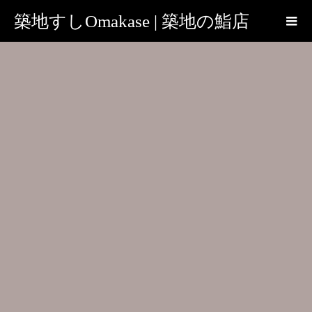
築地すしOmakase | 築地の鮨店